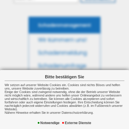
Schadenmanagement
Wir kümmern uns!
Schadenmeldung
Schadenumfrage
Bitte bestätigen Sie
Schadeninformation
Wir setzen auf unserer Website Cookies ein. Cookies sind nichts Böses und helfen
uns, unsere Website zuverlässig zu betreiben.
Einige der Cookies sind zwingend notwendig, ohne die der Betrieb unserer Website
nicht möglich wäre, während andere uns helfen unser Onlineangebot zu verbessern
und wirtschaftlich zu betreiben. Sie können alle Cookies akzeptieren und sofort
Rechner & Tools
fortfahren oder auch eigene Einstellungen festlegen. Ihre Entscheidung können Sie
nachträglich jederzeit widerrufen und Cookies abwählen (z.B. im Fußbereich unserer
Website).
Nähere Hinweise erhalten Sie in unserer Datenschutzerklärung.
Altersrentenrechner
Notwendige
Externe Dienste
Rentenbedarfsrechner