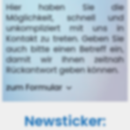
Hier haben Sie die
Möglichkeit, schnell und
unkompliziert mit uns in
Kontakt zu treten. Geben Sie
auch bitte einen Betreff ein,
damit wir Ihnen zeitnah
Rückantwort geben können.
zum Formular
Newsticker: