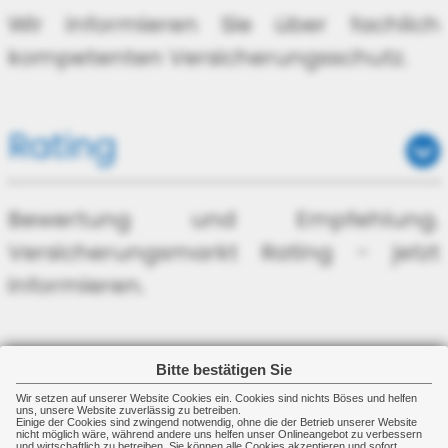
Wir informieren Sie über fachlich
kompetenten Versicherungsschutz.
Rating
Bewertung und Empfehlung.
Versicherungsmarkt Rating - jetzt
informieren.
Risikoanalyse
Bitte bestätigen Sie
Wir setzen auf unserer Website Cookies ein. Cookies sind nichts Böses und helfen
uns, unsere Website zuverlässig zu betreiben.
Einige der Cookies sind zwingend notwendig, ohne die der Betrieb unserer Website
nicht möglich wäre, während andere uns helfen unser Onlineangebot zu verbessern
Wir analysieren Risiken von
und wirtschaftlich zu betreiben. Sie können alle Cookies akzeptieren und sofort