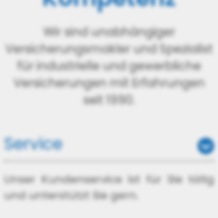
Wir sind unabhängiger
Versicherungsmakler und Spezialist
für industrielle und gewerbliche
Versicherungen mit Erfahrungen
seit 1990.
Service
Unser Kundenservice ist für Sie tätig
und unterstützt Sie gern.