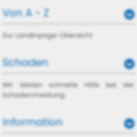
Von A - Z
Zur Landinpage-Übersicht
Schaden
Wir leisten schnelle Hilfe bei der
Schadenmeldung.
Information